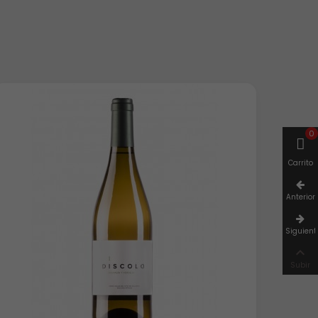
0
Carrito
Anterior
Siguient

Subir