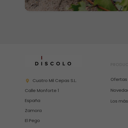
PRODU
Ofertas
Cuatro Mil Cepas S.L.

Noveda
Calle Monforte 1
España
Los más
Zamora
El Pego