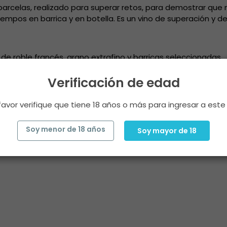
parcelas, realizado para superar retos, para demostrar que
iempos en barrica y en botella. Es un vino de superación y d
de roble francés, grano extrafino y barricas seleccionadas.
edia-alta, con gran complejidad aromática, que recuerda a
Verificación de edad
ecer la frescura de las frutas, en combinación, con un tanin
y muy atractivo.
favor verifique que tiene 18 años o más para ingresar a este 
do en barrica, con un 15% de racimos enteros, con maceració
Fermentación a baja temperatura y maceración de 31 días. 
Soy menor de 18 años
Soy mayor de 18