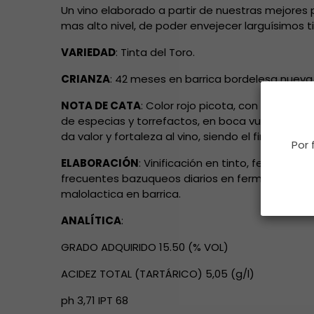
Un vino elaborado a partir de nuestras mejores 
mas alto nivel, de poder envejecer larguísimos t
VARIEDAD
: Tinta del Toro.
CRIANZA
: 42 meses en barrica bordelesa nueva 
NOTA DE CATA
: Color rojo picota, con capa m
de especias y torrefactos, en boca vuelve a apar
da valor y fortaleza al vino, siendo el final largo 
Por 
ELABORACIÓN
: Vinificación en tinto, fermenta
frecuentes bazuqueos diarios en fermentación. 
malolactica en barrica.
ANALÍTICA
:
GRADO ADQUIRIDO 15.50 (% VOL)
ACIDEZ TOTAL (TARTÁRICO) 5,05 (g/l)
ph 3,71 IPT 68